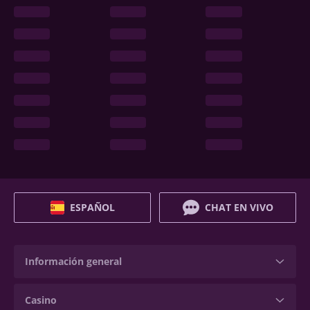
ESPAÑOL
CHAT EN VIVO
Información general
Casino