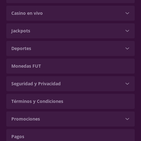
Casino en vivo
Jackpots
Deportes
Monedas FUT
Seguridad y Privacidad
Términos y Condiciones
Promociones
Pagos