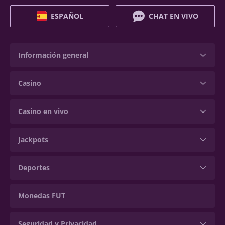
ESPAÑOL
CHAT EN VIVO
Información general
Casino
Casino en vivo
Jackpots
Deportes
Monedas FUT
Seguridad y Privacidad