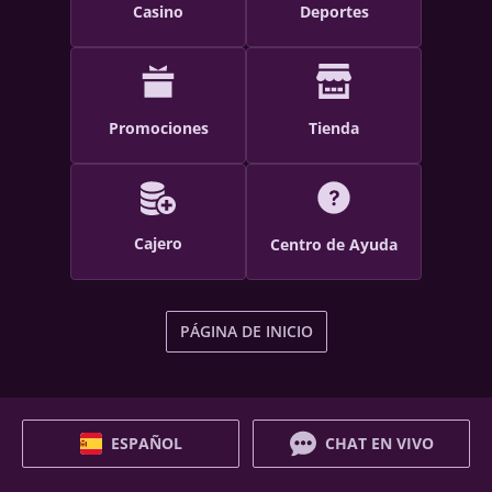
Casino
Deportes
Promociones
Tienda
Cajero
Centro de Ayuda
PÁGINA DE INICIO
ESPAÑOL
CHAT EN VIVO