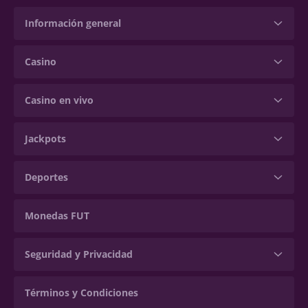
Información general
Casino
Casino en vivo
Jackpots
Deportes
Monedas FUT
Seguridad y Privacidad
Términos y Condiciones