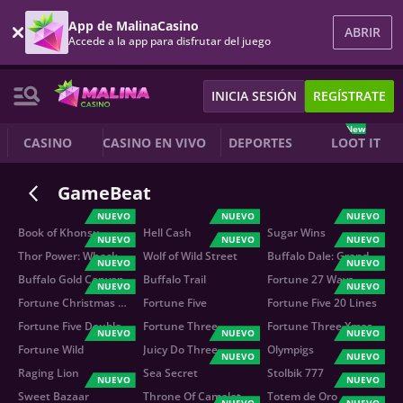
App de MalinaCasino
ABRIR
Accede a la app para disfrutar del juego
INICIA SESIÓN
REGÍSTRATE
New
CASINO
CASINO EN VIVO
DEPORTES
LOOT IT
GameBeat
NUEVO
NUEVO
NUEVO
Book of Khonsu
Hell Cash
Sugar Wins
NUEVO
NUEVO
NUEVO
Thor Power: Whack & Win
Wolf of Wild Street
Buffalo Dale: GrandWays
NUEVO
NUEVO
Buffalo Gold Canyon
Buffalo Trail
Fortune 27 Ways
NUEVO
NUEVO
Fortune Christmas Wild
Fortune Five
Fortune Five 20 Lines
Fortune Five Double
Fortune Three
Fortune Three Xmas
NUEVO
NUEVO
NUEVO
Fortune Wild
Juicy Do Three
Olympigs
NUEVO
NUEVO
Raging Lion
Sea Secret
Stolbik 777
NUEVO
NUEVO
Sweet Bazaar
Throne Of Camelot
Totem de Oro