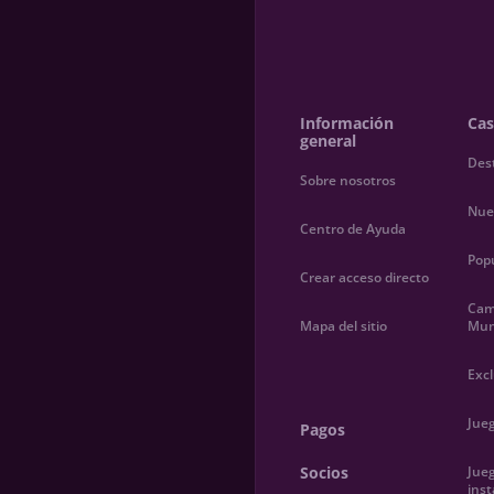
Información
Cas
general
Des
Sobre nosotros
Nue
Centro de Ayuda
Pop
Crear acceso directo
Cam
Mapa del sitio
Mun
Excl
Jueg
Pagos
Socios
Jue
ins