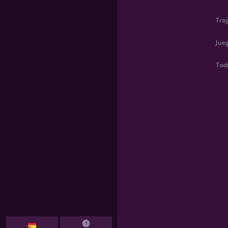
Tra
Jue
Todo