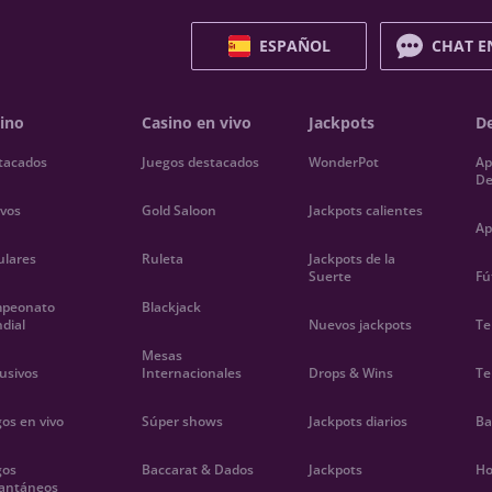
ESPAÑOL
CHAT E
ino
Casino en vivo
Jackpots
D
tacados
Juegos destacados
WonderPot
Ap
De
vos
Gold Saloon
Jackpots calientes
Ap
ulares
Ruleta
Jackpots de la
Suerte
Fú
peonato
Blackjack
dial
Nuevos jackpots
Te
Mesas
usivos
Internacionales
Drops & Wins
Te
os en vivo
Súper shows
Jackpots diarios
Ba
gos
Baccarat & Dados
Jackpots
Ho
tantáneos