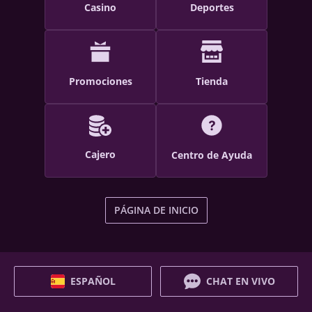
Casino
Deportes
Promociones
Tienda
Cajero
Centro de Ayuda
PÁGINA DE INICIO
ESPAÑOL
CHAT EN VIVO