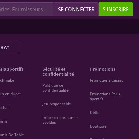
ories, Fournisseurs
SE CONNECTER
S'INSCRIRE
CHAT
ris sportifs
Sécurité et
Promotions
confidentialité
okmaker
Promotions Casino
Politique de
confidentialité
ris en direct
Promotions Paris
sportifs
Jeu responsable
otball
Défis
Informations sur les
nnis
cookies
Boutique
nnis De Table