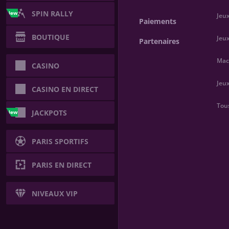
SPIN RALLY
New
Jeux
Paiements
BOUTIQUE
Jeu
Partenaires
Mac
CASINO
Jeux
CASINO EN DIRECT
Tous
JACKPOTS
New
PARIS SPORTIFS
PARIS EN DIRECT
NIVEAUX VIP