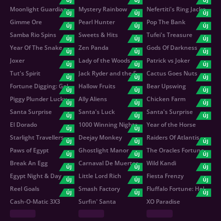
ÚJ
ÚJ
ÚJ
Moonlight Guardian
Mystery Rainbow
Nefertiti's Ring Jackpot
ÚJ
ÚJ
ÚJ
Gimme Ore
Pearl Hunter
Pop The Bank
ÚJ
ÚJ
ÚJ
Samba Rio Spins
Sweets & Hits
Tufei's Treasure
ÚJ
ÚJ
ÚJ
Year Of The Snake
Zen Panda
Gods Of Darkness
ÚJ
ÚJ
ÚJ
Joxer
Lady of the Woods
Patrick vs Joker
ÚJ
ÚJ
ÚJ
Tut's Spirit
Jack Ryder and the Scarabs Of Wealth
Cactus Goes Nuts
ÚJ
ÚJ
ÚJ
Fortune Digging: Gold Rush
Hallow Fruits
Bear Upswing
ÚJ
ÚJ
ÚJ
Piggy Plunder Lucky 7 Seas
Ally Aliens
Chicken Farm
ÚJ
ÚJ
ÚJ
Santa Surprise
Santa's Luck
Santa's Surprise
ÚJ
ÚJ
ÚJ
El Dorado
1000 Winning Nights
Year of the Horse
ÚJ
ÚJ
Starlight Travellers
Deejay Monkey
Raiders Of Atlantis
ÚJ
ÚJ
ÚJ
Paws of Egypt
Ghostlight Manor
The Oracles Fortune
ÚJ
ÚJ
ÚJ
Break An Egg
Carnaval De Muertos
Wild Kandi
ÚJ
ÚJ
ÚJ
Egypt Night & Day
Little Lord Rich
Fiesta Frenzy
ÚJ
ÚJ
ÚJ
Reel Goals
Smash Factory
Fluffalo Fortune: Hold n' Win
ÚJ
ÚJ
ÚJ
Cash-O-Matic 3X3
Surfin' Santa
XO Paradise