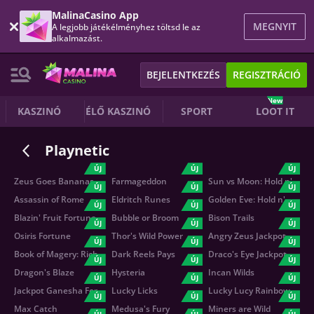
MalinaCasino App
MEGNYIT
A legjobb játékélményhez töltsd le az
alkalmazást.
BEJELENTKEZÉS
REGISZTRÁCIÓ
New
KASZINÓ
ÉLŐ KASZINÓ
SPORT
LOOT IT
Playnetic
ÚJ
ÚJ
ÚJ
Zeus Goes Bananas
Farmageddon
Sun vs Moon: Hold n' Win
ÚJ
ÚJ
ÚJ
Assassin of Rome
Eldritch Runes
Golden Eve: Hold n' Roll
ÚJ
ÚJ
ÚJ
Blazin' Fruit Fortune
Bubble or Broom
Bison Trails
ÚJ
ÚJ
ÚJ
Osiris Fortune
Thor's Wild Power
Angry Zeus Jackpot
ÚJ
ÚJ
ÚJ
Book of Magery: Rich Chapter
Dark Reels Pays
Draco's Eye Jackpot
ÚJ
ÚJ
ÚJ
Dragon's Blaze
Hysteria
Incan Wilds
ÚJ
ÚJ
ÚJ
Jackpot Ganesha Fortune
Lucky Licks
Lucky Lucy Rainbow Party
ÚJ
ÚJ
ÚJ
Max Catch
Medusa's Fury
Miners are Wild