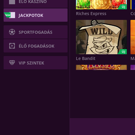
ÉLŐ KASZINÓ
ÚJ
Riches Express
Co
JACKPOTOK
New
SPORTFOGADÁS
ÉLŐ FOGADÁSOK
ÚJ
Le Bandit
Ma
VIP SZINTEK
Golden Till
Jo