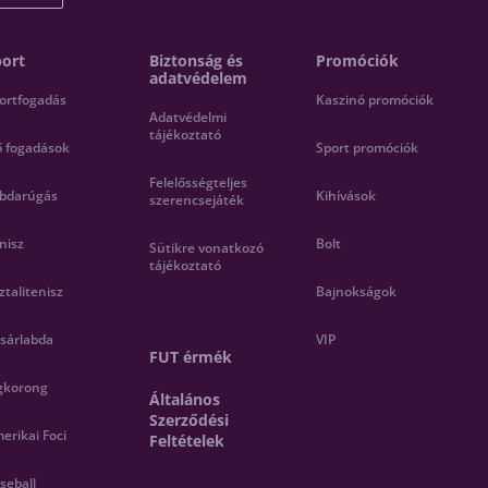
port
Biztonság és
Promóciók
adatvédelem
ortfogadás
Kaszinó promóciók
Adatvédelmi
tájékoztató
ő fogadások
Sport promóciók
Felelősségteljes
bdarúgás
Kihívások
szerencsejáték
nisz
Bolt
Sütikre vonatkozó
tájékoztató
ztalitenisz
Bajnokságok
sárlabda
VIP
FUT érmék
gkorong
Általános
Szerződési
erikai Foci
Feltételek
seball