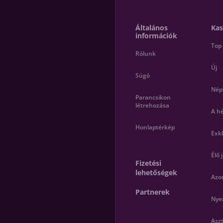
Általános
Kas
információk
Top
Rólunk
Új
Súgó
Nép
Parancsikon
létrehozása
A hé
Honlaptérkép
Exkl
Élő 
Fizetési
lehetőségek
Azo
Partnerek
Nye
Aszt