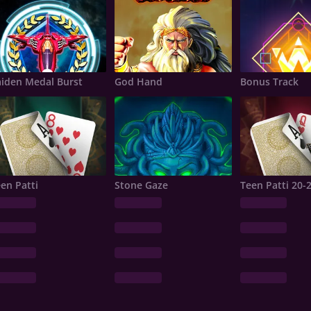
iden Medal Burst
God Hand
Bonus Track
en Patti
Stone Gaze
Teen Patti 20-