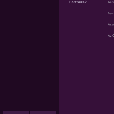
Partnerek
Azo
Nye
Aszt
Az 