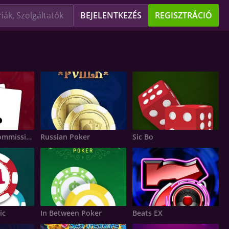
iák, Szolgáltatók
BEJELENTKEZÉS
REGISZTRÁCIÓ
Baccarat No Commission
Russian Poker
Sic Bo
ic
In Between Poker
Beats EX