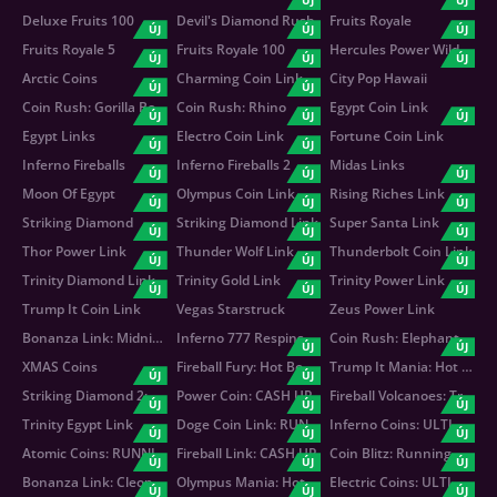
ÚJ
ÚJ
Deluxe Fruits 100
Devil's Diamond Rush
Fruits Royale
ÚJ
ÚJ
ÚJ
Fruits Royale 5
Fruits Royale 100
Hercules Power Wild
ÚJ
ÚJ
ÚJ
Arctic Coins
Charming Coin Link
City Pop Hawaii
ÚJ
ÚJ
Coin Rush: Gorilla Boost
Coin Rush: Rhino
Egypt Coin Link
ÚJ
ÚJ
ÚJ
Egypt Links
Electro Coin Link
Fortune Coin Link
ÚJ
ÚJ
Inferno Fireballs
Inferno Fireballs 2
Midas Links
ÚJ
ÚJ
ÚJ
Moon Of Egypt
Olympus Coin Link
Rising Riches Link
ÚJ
ÚJ
ÚJ
Striking Diamond
Striking Diamond Link
Super Santa Link
ÚJ
ÚJ
ÚJ
Thor Power Link
Thunder Wolf Link
Thunderbolt Coin Link
ÚJ
ÚJ
ÚJ
Trinity Diamond Link
Trinity Gold Link
Trinity Power Link
ÚJ
ÚJ
ÚJ
Trump It Coin Link
Vegas Starstruck
Zeus Power Link
Bonanza Link: Midnight Train
Inferno 777 Respins
Coin Rush: Elephant Strike
ÚJ
ÚJ
XMAS Coins
Fireball Fury: Hot Bonus
Trump It Mania: Hot Bonus
ÚJ
ÚJ
Striking Diamond 2: RUNNING WINS
Power Coin: CASH UP
Fireball Volcanoes: Trinity Series
ÚJ
ÚJ
ÚJ
Trinity Egypt Link
Doge Coin Link: RUNNING WINS
Inferno Coins: ULTIMATE RUNNING WINS
ÚJ
ÚJ
ÚJ
Atomic Coins: RUNNING WINS
Fireball Link: CASH UP
Coin Blitz: Running Wins
ÚJ
ÚJ
ÚJ
Bonanza Link: Cleopatra Express
Olympus Mania: Hot Bonus
Electric Coins: ULTIMATE RUNNING WINS
ÚJ
ÚJ
ÚJ