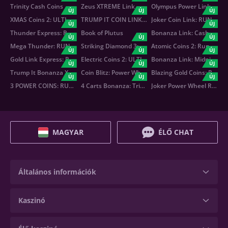
Trinity Cash Coins
Zeus XTREME Link
Olympus Power Link : RUNNING WINS
ÚJ
ÚJ
ÚJ
XMAS Coins 2: ULTIMATE RUNNING WINS
TRUMP IT COIN LINK XMAS: RUNNING WINS
Joker Coin Link: RUNNING WINS
ÚJ
ÚJ
Thunder Express: RUNNING WINS
Book of Plutus
Bonanza Link: Cash Train X1000
ÚJ
ÚJ
ÚJ
Mega Thunder: RUNNING WINS
Striking Diamond 3: RUNNING WINS
Atomic Coins 2: Running Wins
ÚJ
ÚJ
ÚJ
Gold Link Express: Running Wins
Electric Coins 2: ULTIMATE RUNNING WINS
Bonanza Link: Midnight Train X1000
ÚJ
ÚJ
ÚJ
Trump It Bonanza X1000
Coin Blitz: Power Wheel RUNNING WINS
Blazing Gold Coins: RUNNING WINS
ÚJ
ÚJ
ÚJ
3 POWER COINS: RUNNING WINS
4 Carts Bonanza: Trinity Series
Joker Power Wheel RUNNING WINS
MAGYAR
ÉLŐ CHAT
Általános információk
Kaszinó