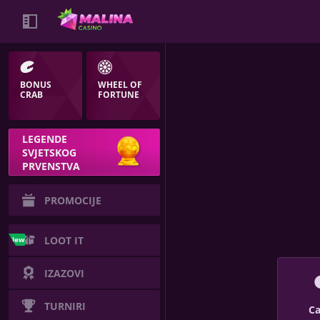
BONUS
WHEEL OF
CRAB
FORTUNE
LEGENDE
SVJETSKOG
PRVENSTVA
PROMOCIJE
LOOT IT
New
IZAZOVI
TURNIRI
Ca