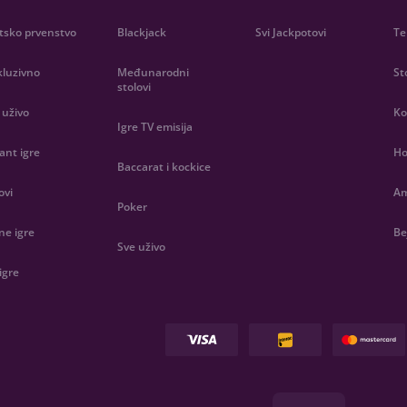
etsko prvenstvo
Blackjack
Svi Jackpotovi
Te
kluzivno
Međunarodni
St
stolovi
 uživo
Ko
Igre TV emisija
ant igre
Ho
Baccarat i kockice
ovi
Am
Poker
ne igre
Be
Sve uživo
igre