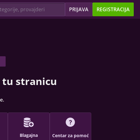
ategorije, provajderi
PRIJAVA
REGISTRACIJA
tu stranicu
e.
Blagajna
Centar za pomoć