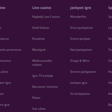
ino
Live casino
Jackpot igre
Sp
Najbolji Live Casino
WonderPot
Sp
o
Gold Saloon
Vrući jackpotovi
Li
ularno
Roulette
Sretni jackpot
N
etsko prvenstvo
Blackjack
Novi jackpotovi
Te
kluzivno
Međunarodni
Drops & Wins
St
stolovi
 uživo
Dnevni jackpotovi
Ko
Igre TV emisija
ant igre
Jackpot igra
Ho
Baccarat i kockice
ovi
Svi Jackpotovi
Am
Poker
ne igre
Be
Sve uživo