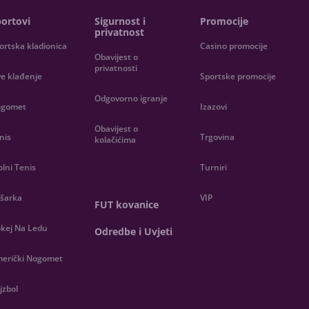
ortovi
Sigurnost i
Promocije
privatnost
ortska kladionica
Casino promocije
Obavijest o
privatnosti
ve klađenje
Sportske promocije
Odgovorno igranje
ogomet
Izazovi
Obavijest o
nis
Trgovina
kolačićima
olni Tenis
Turniri
šarka
VIP
FUT kovanice
kej Na Ledu
Odredbe i Uvjeti
erički Nogomet
jzbol