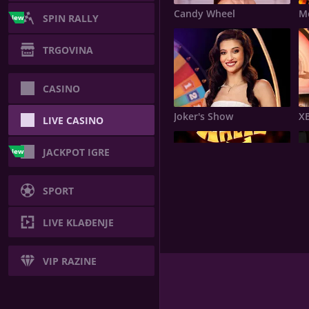
Candy Wheel
M
SPIN RALLY
New
TRGOVINA
CASINO
Joker's Show
XB
LIVE CASINO
JACKPOT IGRE
New
SPORT
NOVO
Wonder Wheel
T
LIVE KLAĐENJE
VIP RAZINE