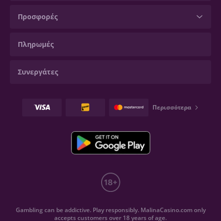
Προσφορές
Πληρωμές
Συνεργάτες
Περισσότερα
Gambling can be addictive. Play responsibly. MalinaCasino.com only
accepts customers over 18 years of age.