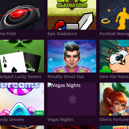
ne Field
Epic Gladiators
Football Mana
ackJack Lucky Sevens
Penalty Shoot Out
Save the Hams
NΈΟ
andy Dreams
Vegas Nights
Ellen's Fortune