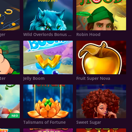
ger
Wild Overlords Bonus Buy
Robin Hood
ter
Jelly Boom
Fruit Super Nova
NΈΟ
Talismans of Fortune
Sweet Sugar