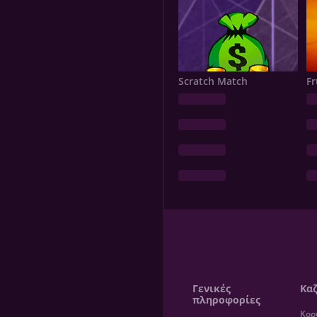
Scratch Match
Fr
Γενικές
Κα
πληροφορίες
Κορ