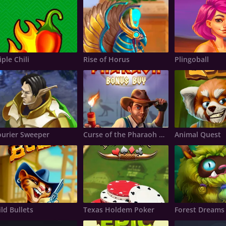
iple Chili
Rise of Horus
Plingoball
urier Sweeper
Curse of the Pharaoh Bonus Buy
Animal Quest
ld Bullets
Texas Holdem Poker
Forest Dreams