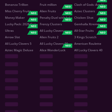
NΈΟ
Bonanza Trillion
Fruit million
Clash of Gods: Anubis vs Hades
NΈΟ
NΈΟ
Miss Cherry Fruits
Alien Fruits
Aztec Clusters
NΈΟ
NΈΟ
NΈΟ
Money Maker
Penalty Duel with Julio Cesar
Chicken Shot
NΈΟ
NΈΟ
NΈΟ
Lucky Pack: 2026 Cup
Frenzy Clusters
Gemhalla Xtreme
NΈΟ
NΈΟ
Ultras
All Lucky Clovers
All-Star Fruits
NΈΟ
NΈΟ
NΈΟ
Arrow Slot
Alien Fruits 2
3 Kings Scratch
All Lucky Clovers 5
All Lucky Clovers 20
American Roulette
NΈΟ
Aztec Magic Deluxe
Alice WonderLuck
All Lucky Clovers 40