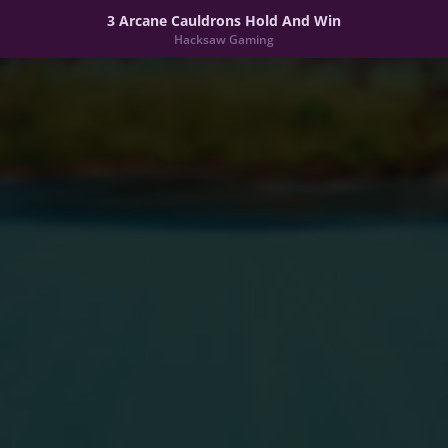
3 Arcane Cauldrons Hold And Win
Hacksaw Gaming