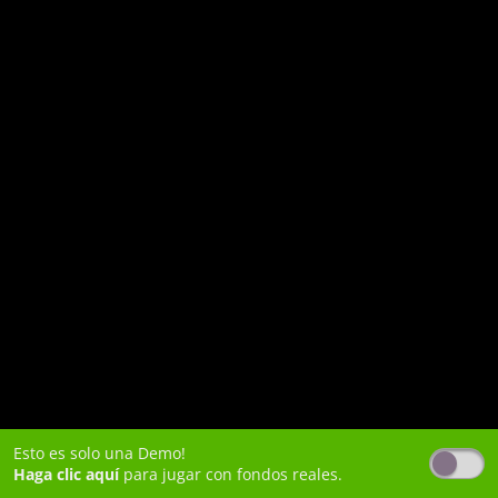
Esto es solo una Demo!
Haga clic aquí
para jugar con fondos reales.