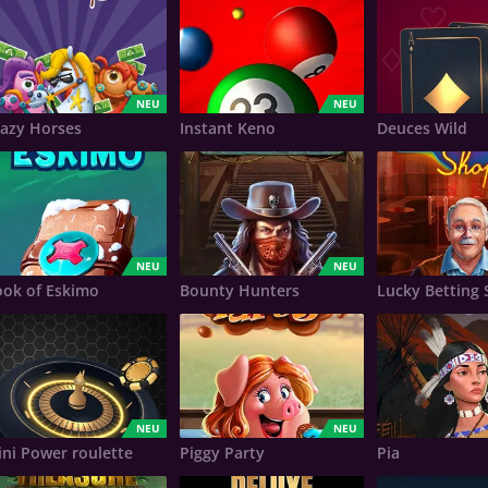
NEU
NEU
azy Horses
Instant Keno
Deuces Wild
NEU
NEU
ok of Eskimo
Bounty Hunters
Lucky Betting
NEU
NEU
ni Power roulette
Piggy Party
Pia