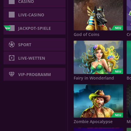
CASINO
LIVE-CASINO
JACKPOT-SPIELE
New
NEU
God of Coins
Cr
SPORT
LIVE-WETTEN
NEU
VIP-PROGRAMM
Fairy in Wonderland
Bo
NEU
Zombie Apocalypse
Mi