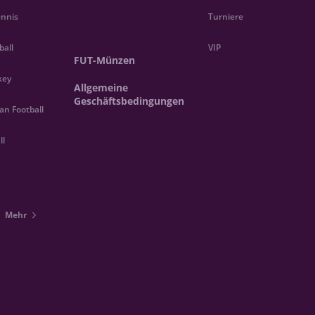
ennis
Turniere
ball
VIP
FUT-Münzen
key
Allgemeine
Geschäftsbedingungen
an Football
ll
Mehr