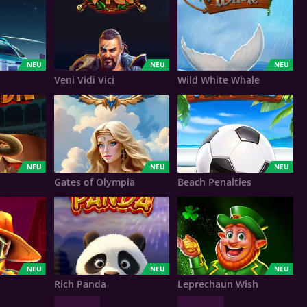
NEU
NEU
NEU
Veni Vidi Vici
Wild White Whale
NEU
NEU
NEU
Gates of Olympia
Beach Penalties
NEU
NEU
NEU
Rich Panda
Leprechaun Wish