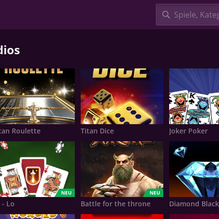
Spiele, Kate
dios
tan Roulette
Titan Dice
Joker Poker
NEU
NEU
 - Lo
Battle for the throne
Diamond Black