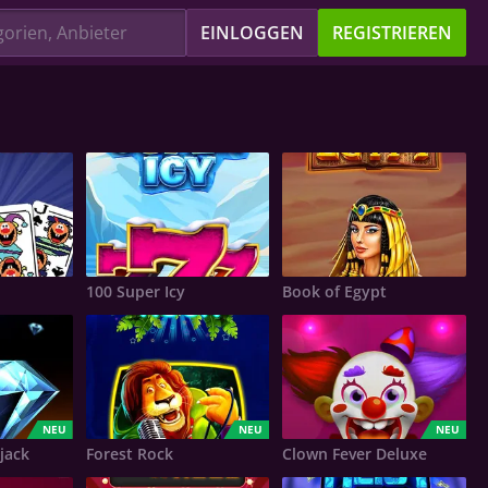
gorien, Anbieter
EINLOGGEN
REGISTRIEREN
100 Super Icy
Book of Egypt
NEU
NEU
NEU
jack
Forest Rock
Clown Fever Deluxe