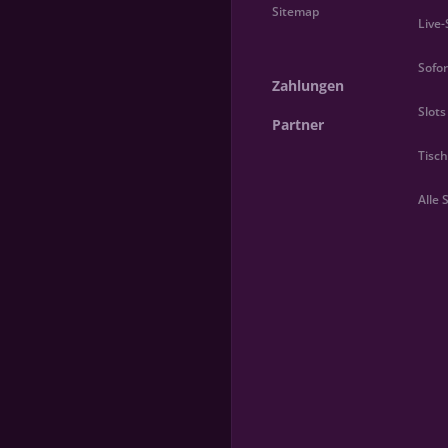
Sitemap
Live-
Sofor
Zahlungen
Slots
Partner
Tisch
Alle 