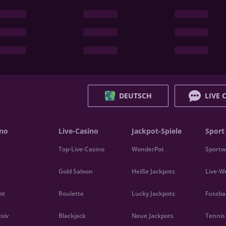
DEUTSCH
LIVE 
ino
Live-Casino
Jackpot-Spiele
Sport
Top-Live-Casino
WonderPot
Sportw
Gold Saloon
Heiße Jackpots
Live-W
bt
Roulette
Lucky Jackpots
Fussbal
siv
Blackjack
Neue Jackpots
Tennis