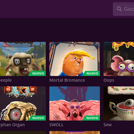
Gioc
NUOVO
NUOVO
heeple
Mortal Bromance
Oops
NUOVO
NUOVO
rphan Organ
SWOLL
Sew