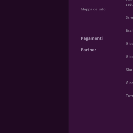
set
Mappa del sito
Str
Escl
Pagamenti
Gioc
Partner
Gioc
Slot
Gioc
Tutt