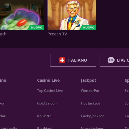
NUOVO
NUOVO
uth
Preach TV
ITALIANO
LIVE 
inò
Casinò Live
Jackpot
S
Top Casinò Live
WonderPot
Sc
vo
Gold Saloon
Hot Jackpot
Sc
lari
Roulette
Lucky Jackpot
Ca
itore della
Blackjack
Nuovi jackpot
Te