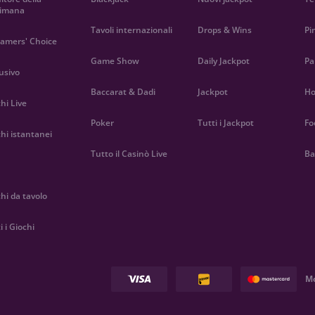
timana
Tavoli internazionali
Drops & Wins
Pi
eamers' Choice
Game Show
Daily Jackpot
Pa
usivo
Baccarat & Dadi
Jackpot
Ho
hi Live
Poker
Tutti i Jackpot
Fo
hi istantanei
Tutto il Casinò Live
Ba
hi da tavolo
i i Giochi
Mo