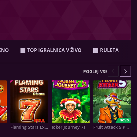
JENO
TOP IGRALNICA V ŽIVO
RULETA
POGLEJ VSE
NOVO
Flaming Stars Extreme Bell Link
Joker Journey 7s
Fruit Attack 5 Pate Link