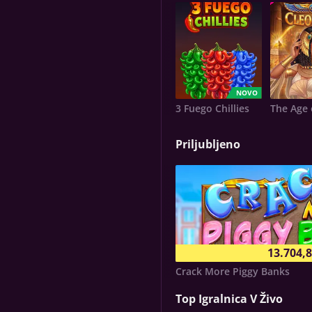
NOVO
3 Fuego Chillies
Priljubljeno
13.704,8
Crack More Piggy Banks
Top Igralnica V Živo