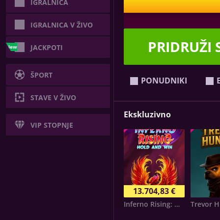
100 % do 5
IGRALNICA
IGRALNICA V ŽIVO
PRIDRUŽI 
JACKPOTI
New
ŠPORT
PONUDNIKI
STAVE V ŽIVO
Ekskluzivno
VIP STOPNJE
13.704,83 €
Inferno Rising: Hold & Win
Trevor H