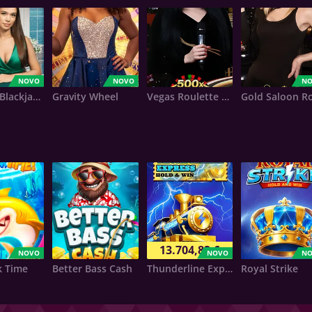
NOVO
NOVO
NO
Monaco Blackjack 1
Gravity Wheel
Vegas Roulette 500x
13.704,83 €
NOVO
NOVO
NO
k Time
Better Bass Cash
Thunderline Express: Hold & Win
Royal Strike