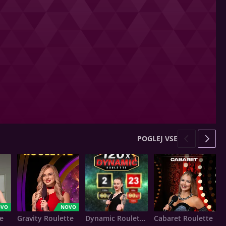
POGLEJ VSE
VO
NOVO
e
Gravity Roulette
Dynamic Roulette 120x
Cabaret Roulette