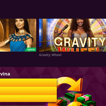
NOVO
Gravity Wheel
ovina
voje FUT kovanci
v vrednosti 1.000