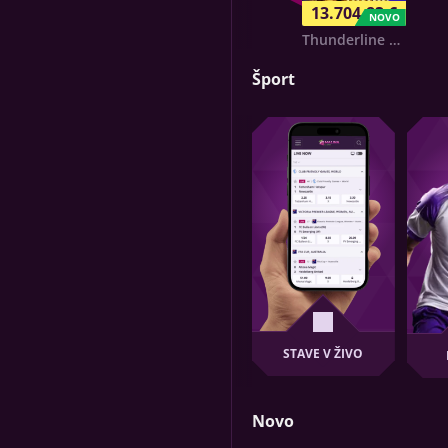
13.704,83 €
NOVO
Thunderline Express: Hold & Win
Šport
STAVE V ŽIVO
Novo