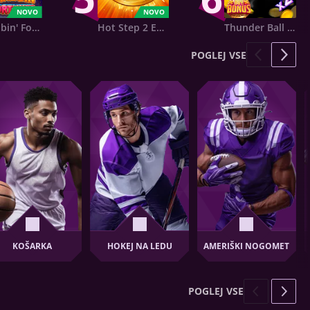
NOVO
NOVO
4 Crabbin' Fortunes
Hot Step 2 Extreme
Thunder Ball Max
POGLEJ VSE
KOŠARKA
HOKEJ NA LEDU
AMERIŠKI NOGOMET
POGLEJ VSE