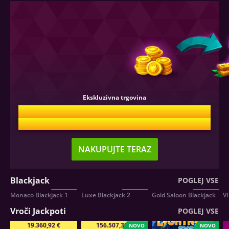
Ekskluzivna trgovina
Zamenjaj svoje FUT kovanci za
nagrade v vrednosti 1.000 €!
NAKUPUJTE TERAZ
Blackjack
POGLEJ VSE
NOVO
NOVO
NOVO
Monaco Blackjack 1
Luxe Blackjack 2
Gold Saloon Blackjack
VI
Vroči Jackpoti
POGLEJ VSE
19.360,92 €
156.507,39 €
NOVO
NOVO