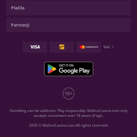
Druga pomembna značilnost naše spletne igralnice je izbor igralnih
Plačila
avtomatov — na voljo je več kot 10,000 naslovov, vsak dan pa dodajamo
nove izdaje. Na voljo so vam igralni avtomati s funkcijo Megaways,
Drops and Wins, Holds and Wins in drugimi elementi. Na voljo je tudi
veliko naslovov z jackpotom, ki pa so si prislužili svojo kategorijo v
Partnerji
glavnem meniju, zato si jih lahko ogledate kar tam. Nekateri naslovi
igralnih avtomatov, ki jih priporočamo začetnikom, so:
Cash of Gods
Black Wolf 2
Več
Age of the Gods: Cash Collect
The White Rhino
Mystery Bells: Mystery Bells Halloween Edition
Brez ponudbe klasičnih video miz se ne bi mogli uvrstiti med najboljše
spletne igralnice. Na voljo je več kot 100 video miz. Igrate lahko naslove
spletne rulete, kot je Golden Chip Roulette, ali pa raziskujete mize za
baccarat, blackjack in poker. Med priljubljenimi možnostmi, ki jih
priporočamo, so 21 Burn Blackjack, Caribbean Poker in Classic
Baccarat.
Ste pripravljeni igrati spletne igralniške igre v najboljši spletni igralnici
na svetu? Registrirajte se, vplačajte in začnite staviti še danes!
Gambling can be addictive. Play responsibly. MalinaCasino.com only
accepts customers over 18 years of age.
Spletne igralniške igre v živo na MalinaCasino
2026 © MalinaCasino.com All rights reserved.
MalinaCasino ponuja dobro opremljeno igralnico v živo z več kot 300
naslovi. Vse te igralniške igre v živo se predvajajo v HD. Nobena igra ni