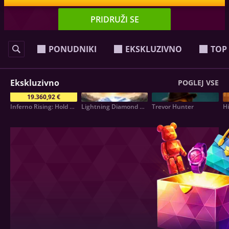
PRIDRUŽI SE
PONUDNIKI
EKSKLUZIVNO
TOP
Ekskluzivno
POGLEJ VSE
19.360,92 €
Inferno Rising: Hold & Win
Lightning Diamond VIP
Trevor Hunter
H