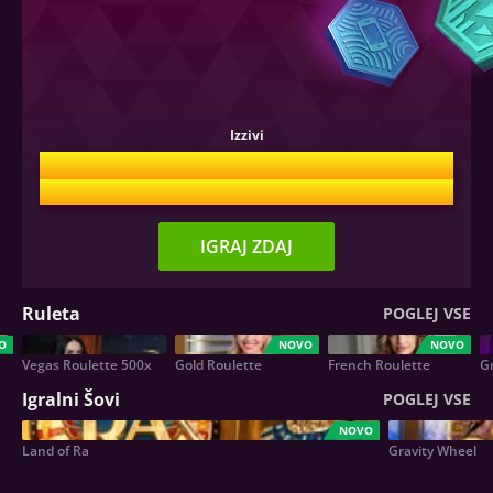
Izzivi
Sprejmi izzive in prejmi 15.000 FUT
kovanci!
IGRAJ ZDAJ
Ruleta
POGLEJ VSE
O
NOVO
NOVO
Vegas Roulette 500x
Gold Roulette
French Roulette
G
Igralni Šovi
POGLEJ VSE
NOVO
Land of Ra
Gravity Wheel