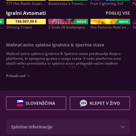
777 Hot Reels: Supercharged
Amaterasu's Treasures x1000
Fruit Lightning 3x5
Pi
Igralni Avtomati
POGLEJ VSE
156.507,39 €
O
NOVO
NOVO
h of a Lifetime: Hold & Win
Shining Crown
3 Gods Of Goalympus
Hot Fortune Hold and Win
MalinaCasino spletna igralnica & športne stave
MalinaCasino spletna igralnica & športne stave predstavlja dvojno
platformo, ki sprejema igralce z vsega sveta. V našo platformo smo
vložili veliko premisleka in spletno stran prilagodili vašim sladkim
okusom. Zato smo za svoje ime izbrali MalinaCasino!
Prikaži več
Ali ste vedeli, da MalinaCasino v nekaterih jezikih pomeni "malina"?
Tako je! Zato je to popolno ime za našo platformo, saj želimo, da bi bila
vaša izkušnja z nami sladka kot maline! Zato smo našo preddverje
opremili z več kot 11,000 spletnimi igralniškimi igrami in športno
stavnico s 40 tradicionalnimi in nišnimi športi.
SLOVENŠČINA
KLEPET V ŽIVO
Naši igralci so nas za najboljšo spletno igralnico na svetu izbrali zato,
ker ponujamo igralne avtomate in namizne igre tako v demo različici
kot za pravi denar. Med ponudniki, ki poganjajo našo igralnico, so
Pragmatic Play, Playtech, Evolution, Games Global in Spinomenal. Poleg
video iger pa imamo tudi razdelek, namenjen igram v živo, v katerem je
Splošne informacije
na voljo več kot 300 iger rulete, blackjacka, baccarata, kock, pokra in
igralnih šovov v živo.