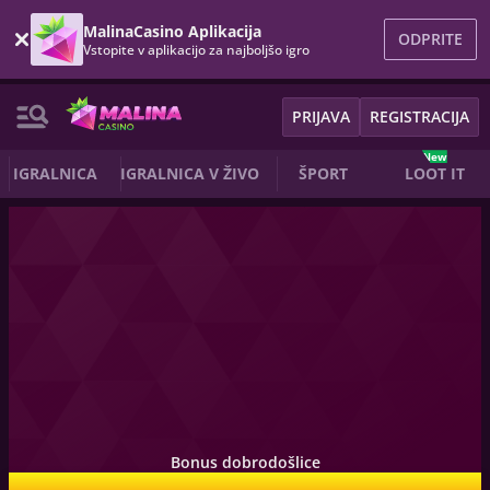
MalinaCasino Aplikacija
ODPRITE
Vstopite v aplikacijo za najboljšo igro
PRIJAVA
REGISTRACIJA
New
IGRALNICA
IGRALNICA V ŽIVO
ŠPORT
LOOT IT
Bonus dobrodošlice
100 % do 500 € + 200 BV