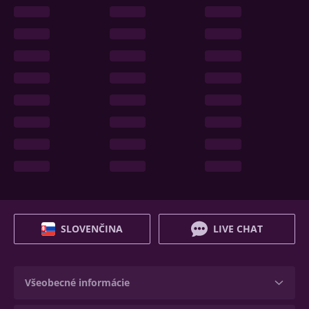
SLOVENČINA
LIVE CHAT
Všeobecné informácie