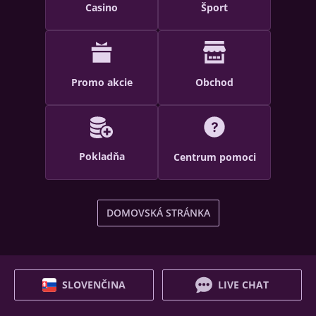
Casino
Šport
Promo akcie
Obchod
Pokladňa
Centrum pomoci
DOMOVSKÁ STRÁNKA
SLOVENČINA
LIVE CHAT