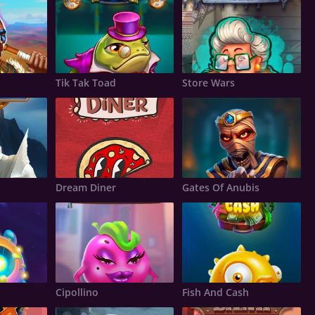
Tik Tak Toad
Store Wars
Dream Diner
Gates Of Anubis
Cipollino
Fish And Cash