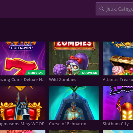
Jeux, Catég
NOUVEAU
NOUVEAU
Blazing Coins Deluxe Hold and Win
Wild Zombies
Atlantis Treas
ogmasons MegaWOOF
Curse of Echnaton
Slotham City