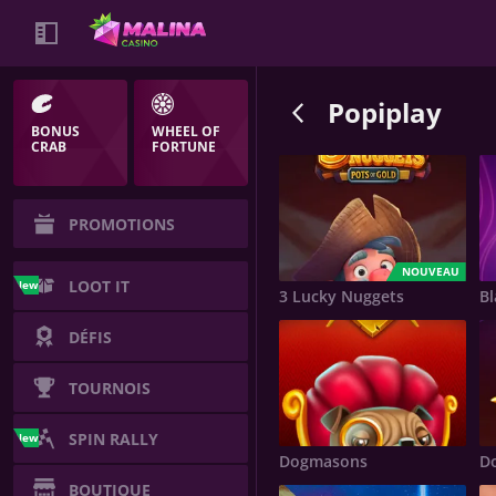
Popiplay
BONUS
WHEEL OF
CRAB
FORTUNE
PROMOTIONS
NOUVEAU
LOOT IT
New
3 Lucky Nuggets
DÉFIS
TOURNOIS
SPIN RALLY
New
Dogmasons
D
BOUTIQUE