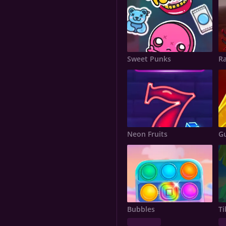
Sweet Punks
Ra
Neon Fruits
G
Bubbles
Ti