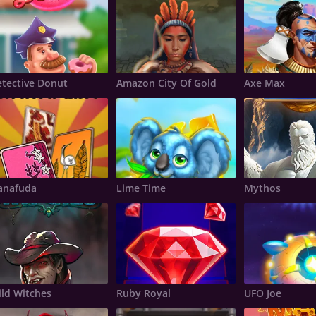
tective Donut
Amazon City Of Gold
Axe Max
anafuda
Lime Time
Mythos
ld Witches
Ruby Royal
UFO Joe