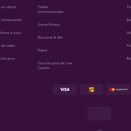
 en direct
Tables
Te
internationales
x instantanés
Ba
Game Shows
hines à sous
Ho
Baccarat & dés
 de table
Fo
Poker
 les jeux
Ba
Tous les jeux de Live
Casino