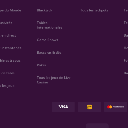
pe du Monde
Blackjack
Tous les jackpots
Te
usivités
Tables
Te
internationales
 en direct
Ba
Game Shows
x instantanés
Ho
Baccarat & dés
hines à sous
Fo
Poker
 de table
Ba
Tous les jeux de Live
Casino
 les jeux