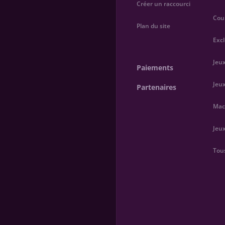
Créer un raccourci
Cou
Plan du site
Excl
Jeux
Paiements
Jeu
Partenaires
Mac
Jeux
Tous