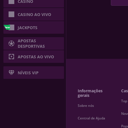
CASINO
CASINO AO VIVO
JACKPOTS
New
APOSTAS
DESPORTIVAS
APOSTAS AO VIVO
NÍVEIS VIP
Informações
Cas
gerais
Top
Sobre nós
Nov
Central de Ajuda
Pop