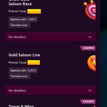
Saloon Race
10 000 €
Prémio Total:
Aposta mín:
1,00 €
Termina em:
Ver detalhes
CASINO
Gold Saloon Live
1100
Prémio Total:
Aposta mín:
0,30 €
Termina em:
Ver detalhes
CASINO
Drops & Wins