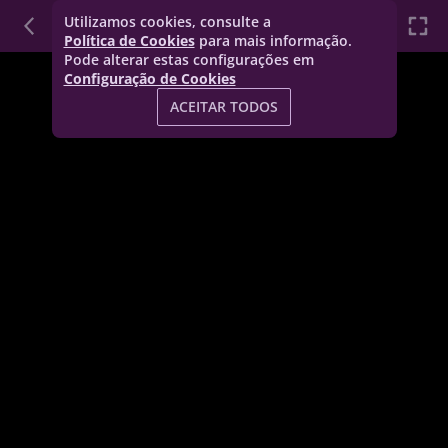
Utilizamos cookies, consulte a
Política de Cookies
para mais informação.
Pode alterar estas configurações em
Configuração de Cookies
ACEITAR TODOS