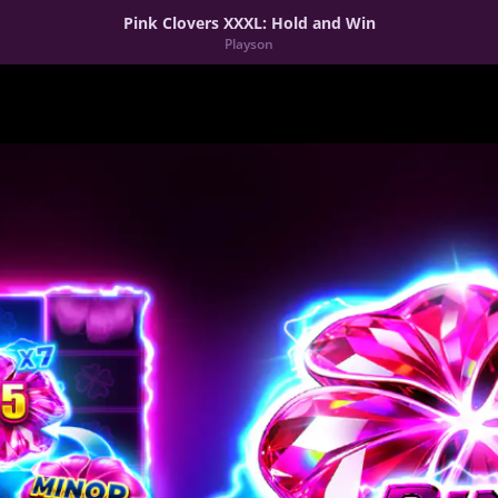
Pink Clovers XXXL: Hold and Win
Playson