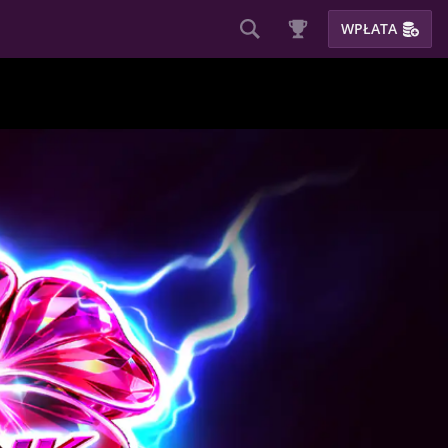
WPŁATA