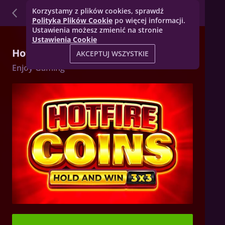
Korzystamy z plików cookies, sprawdź
Polityka Plików Cookie
po więcej informacji.
Ustawienia możesz zmienić na stronie
Ustawienia Cookie
Hotfire Coins
AKCEPTUJ WSZYSTKIE
Enjoy Gaming