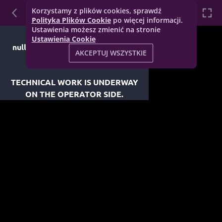
Korzystamy z plików cookies, sprawdź
Polityka Plików Cookie
po więcej informacji.
Ustawienia możesz zmienić na stronie
Ustawienia Cookie
AKCEPTUJ WSZYSTKIE