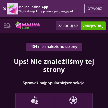
MalinaCasino App
OTWÓRZ
Wejdź do aplikacji po najlepszą rozgrywkę
ZALOGUJ SIĘ
ZAREJESTRUJ
404 nie znaleziono strony
Ups! Nie znaleźliśmy tej
strony
Sprawdź najpopularniejsze sekcje.