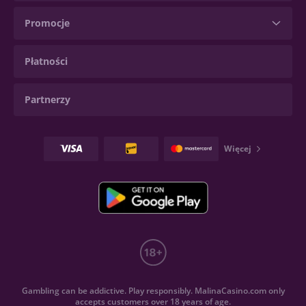
Promocje
Płatności
Partnerzy
Więcej
Gambling can be addictive. Play responsibly. MalinaCasino.com only
accepts customers over 18 years of age.