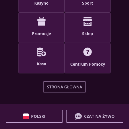
Kasyno
Sport
Promocje
Sklep
Kasa
Centrum Pomocy
STRONA GŁÓWNA
POLSKI
CZAT NA ŻYWO