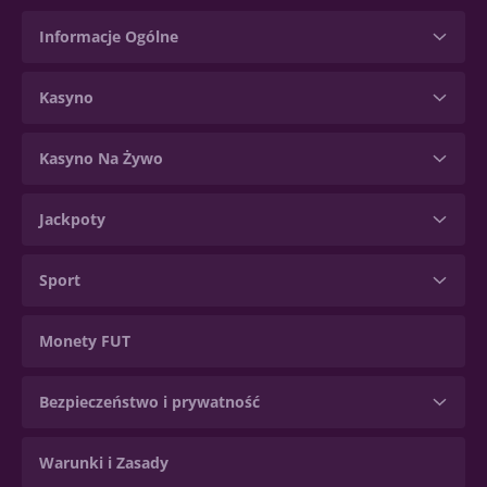
Informacje Ogólne
Kasyno
Kasyno Na Żywo
Jackpoty
Sport
Monety FUT
Bezpieczeństwo i prywatność
Warunki i Zasady