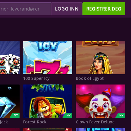
orier, leverandører
LOGG INN
REGISTRER DEG
100 Super Icy
Book of Egypt
NY
NY
NY
jack
Forest Rock
Clown Fever Deluxe