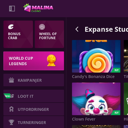
Expanse Stu
BONUS
WHEEL OF
CRAB
FORTUNE
WORLD CUP
LEGENDS
NY
Candy's Bonanza Dice
Ti
KAMPANJER
LOOT IT
New
UTFORDRINGER
NY
Clown Fever
Hi
TURNERINGER