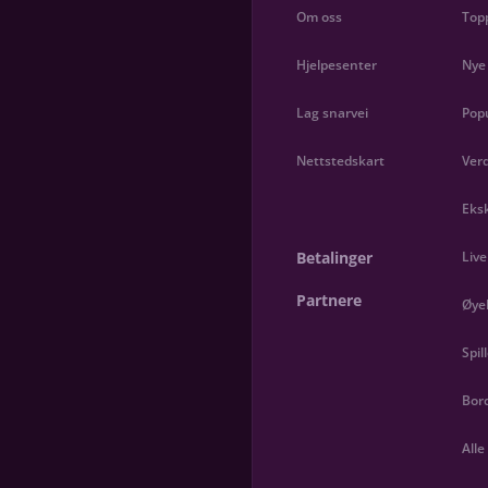
Om oss
Top
Hjelpesenter
Nye
Lag snarvei
Pop
Nettstedskart
Ver
Eksk
Betalinger
Live 
Partnere
Øyeb
Spi
Bord
Alle 