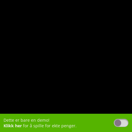
Dette er bare en demo!
Klikk her
for å spille for ekte penger.