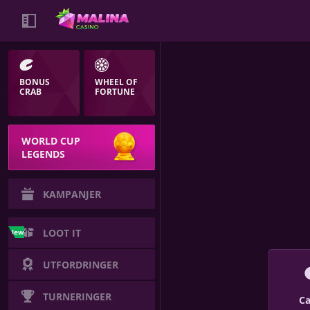
BONUS
WHEEL OF
CRAB
FORTUNE
WORLD CUP
LEGENDS
KAMPANJER
LOOT IT
New
UTFORDRINGER
TURNERINGER
Ca