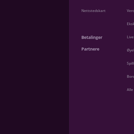
Nettstedskart
Ver
Eksk
Betalinger
Live 
Partnere
Øyeb
Spi
Bord
Alle 