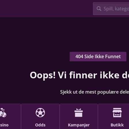
Spill, kateg
404 Side Ikke Funnet
Oops! Vi finner ikke 
Sjekk ut de mest populære dele
sino
Odds
Kampanjer
Butikk