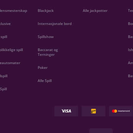
densmesterskap
Blackjack
Alle jackpotter
Te
lusive
Internasjonale bord
Bo
spill
Spillshow
Ba
likkelige spill
Baccarat og
Is
Terninger
lleautomater
Am
Poker
spill
Ba
Alle Spill
Spill