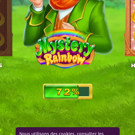
Nous utilisons des cookies, consultez les