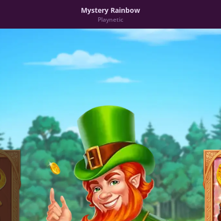
Mystery Rainbow
Playnetic