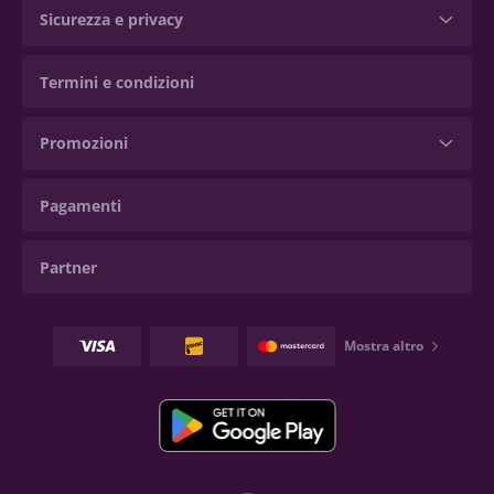
Sicurezza e privacy
Termini e condizioni
Promozioni
Pagamenti
Partner
Mostra altro