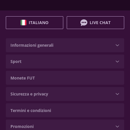
ITALIANO
LIVE CHAT
Informazioni generali
Sport
Monete FUT
Sicurezza e privacy
Termini e condizioni
Promozioni