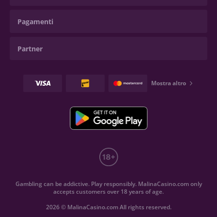
Pagamenti
Partner
Mostra altro
Gambling can be addictive. Play responsibly. MalinaCasino.com only
accepts customers over 18 years of age.
2026 © MalinaCasino.com All rights reserved.