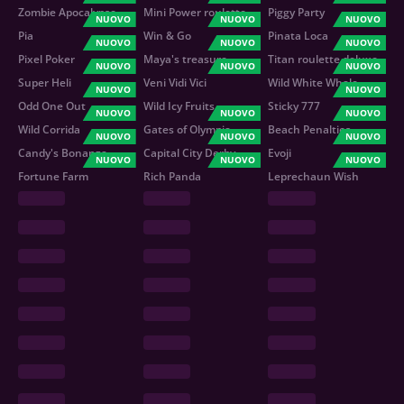
Zombie Apocalypse
Mini Power roulette
Piggy Party
NUOVO
NUOVO
NUOVO
Pia
Win & Go
Pinata Loca
NUOVO
NUOVO
NUOVO
Pixel Poker
Maya's treasure
Titan roulette deluxe
NUOVO
NUOVO
NUOVO
Super Heli
Veni Vidi Vici
Wild White Whale
NUOVO
NUOVO
Odd One Out
Wild Icy Fruits
Sticky 777
NUOVO
NUOVO
NUOVO
Wild Corrida
Gates of Olympia
Beach Penalties
NUOVO
NUOVO
NUOVO
Candy's Bonanza
Capital City Derby
Evoji
NUOVO
NUOVO
NUOVO
Fortune Farm
Rich Panda
Leprechaun Wish