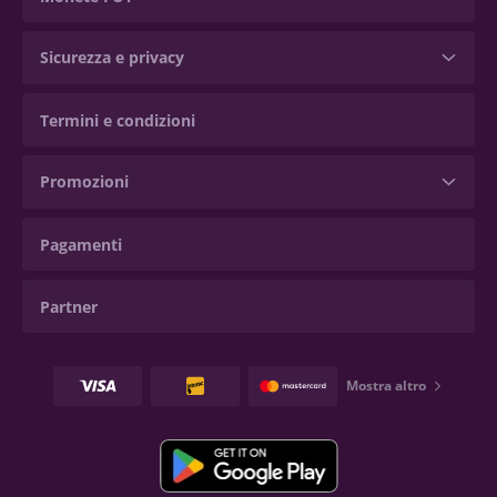
Sicurezza e privacy
Termini e condizioni
Promozioni
Pagamenti
Partner
Mostra altro