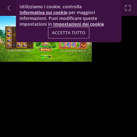
Utilizziamo i cookie, controlla
Informativa sui cookie
per maggiori
informazioni. Puoi modificare queste
impostazioni in
Impostazioni dei cookie
ACCETTA TUTTO