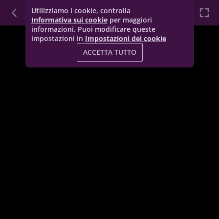
Utilizziamo i cookie, controlla
Informativa sui cookie
per maggiori
informazioni. Puoi modificare queste
impostazioni in
Impostazioni dei cookie
ACCETTA TUTTO