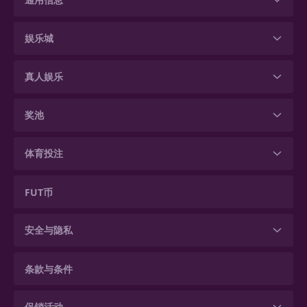
娱乐城
真人娱乐
奖池
体育投注
FUT币
安全与隐私
条款与条件
促销活动