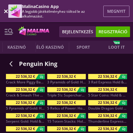
MalinaCasino App
MEGNYIT
A legjobb játékélményhez töltsd le az
alkalmazást.
BEJELENTKEZÉS
REGISZTRÁCIÓ
New
KASZINÓ
ÉLŐ KASZINÓ
SPORT
LOOT IT
Penguin King
22 536,32 €
22 536,32 €
22 536,32 €
ÚJ
ÚJ
Crack More Piggy Banks
3 Pyramids of Gold: Hold & Win
3 Rail Express Hold & Win
22 536,32 €
22 536,32 €
22 536,32 €
ÚJ
ÚJ
Crack & Smash The Piggy Bank
Triple 5’s: Supercharged
5 Star Coins: Hold & Win
22 536,32 €
22 536,32 €
22 536,32 €
ÚJ
ÚJ
5 Pyramids of Gold: Hold & Win
5 Relics of Power: Hold & Win
Double Dragon Gold Hold&Win
22 536,32 €
22 536,32 €
22 536,32 €
ÚJ
ÚJ
ÚJ
Serpent Gold: Hold & Win
15 Totem Stacks: Hold & Win
Thunderline Express: Hold & Win
22 536,32 €
22 536,32 €
22 536,32 €
ÚJ
ÚJ
ÚJ