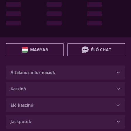
MAGYAR
ÉLŐ CHAT
Általános információk
Kaszinó
Élő kaszinó
Jackpotok