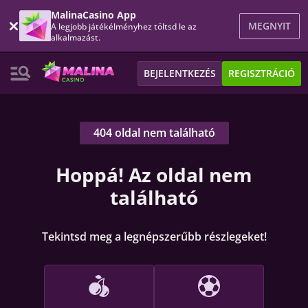
MalinaCasino App
MEGNYIT
A legjobb játékélményhez töltsd le az
alkalmazást.
BEJELENTKEZÉS
REGISZTRÁCIÓ
404 oldal nem található
Hoppá! Az oldal nem
található
Tekintsd meg a legnépszerűbb részlegeket!