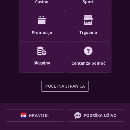
Casino
Sport
Promocije
Trgovina
Blagajna
Centar za pomoć
POČETNA STRANICA
HRVATSKI
PODRŠKA UŽIVO