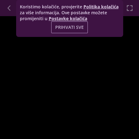
Koristimo kolačiće, provjerite
Politika kolačića
za više informacija. Ove postavke možete
promijeniti u
Postavke kolačića
PRIHVATI SVE