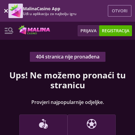
MalinaCasino App
OTVORI
Uđi u aplikaciju za najbolju igru
PRIJAVA
REGISTRACIJA
404 stranica nije pronađena
Ups! Ne možemo pronaći tu
stranicu
Provjeri najpopularnije odjeljke.