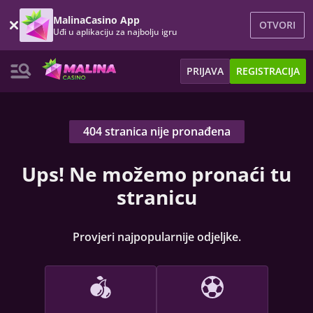
MalinaCasino App
OTVORI
Uđi u aplikaciju za najbolju igru
PRIJAVA
REGISTRACIJA
404 stranica nije pronađena
Ups! Ne možemo pronaći tu
stranicu
Provjeri najpopularnije odjeljke.